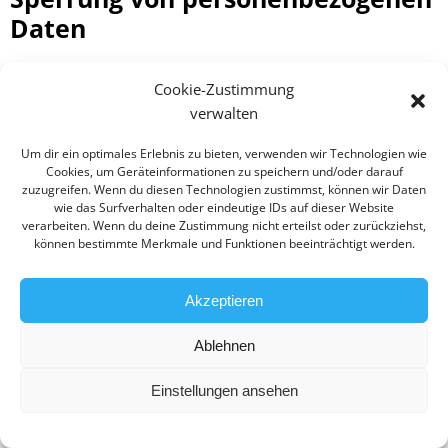
Daten
Der für die Verarbeitung Verantwortliche verarbeitet
Cookie-Zustimmung
und speichert personenbezogene Daten der
verwalten
betroffenen Person nur für den Zeitraum, der zur
Erreichung des Speicherungszwecks erforderlich ist
Um dir ein optimales Erlebnis zu bieten, verwenden wir Technologien wie
oder sofern dies durch den Europäischen Richtlinien-
Cookies, um Geräteinformationen zu speichern und/oder darauf
zuzugreifen. Wenn du diesen Technologien zustimmst, können wir Daten
und Verordnungsgeber oder einen anderen
wie das Surfverhalten oder eindeutige IDs auf dieser Website
Gesetzgeber in Gesetzen oder Vorschriften, welchen der
verarbeiten. Wenn du deine Zustimmung nicht erteilst oder zurückziehst,
können bestimmte Merkmale und Funktionen beeinträchtigt werden.
für die Verarbeitung Verantwortliche unterliegt,
vorgesehen wurde. Entfällt der Speicherungszweck oder
läuft eine vom Europäischen Richtlinien- und
Akzeptieren
Verordnungsgeber oder einem anderen zuständigen
Impressum
Gesetzgeber vorgeschriebene Speicherfrist ab, werden
Ablehnen
die personenbezogenen Daten routinemäßig und
Einstellungen ansehen
entsprechend den gesetzlichen Vorschriften gesperrt
Datenschutz
oder gelöscht.