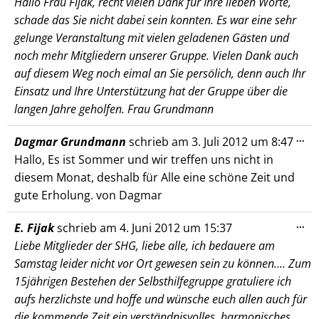
Hallo Frau Fijak, recht vielen Dank für Ihre lieben Worte,
ein
schade das Sie nicht dabei sein konnten. Es war eine sehr
gelunge Veranstaltung mit vielen geladenen Gästen und
noch mehr Mitgliedern unserer Gruppe. Vielen Dank auch
auf diesem Weg noch eimal an Sie persölich, denn auch Ihr
Einsatz und Ihre Unterstützung hat der Gruppe über die
langen Jahre geholfen. Frau Grundmann
Die
...
Dagmar Grundmann
schrieb am
3. Juli 2012
um
8:47
Me
Hallo, Es ist Sommer und wir treffen uns nicht in
ein
diesem Monat, deshalb für Alle eine schöne Zeit und
gute Erholung. von Dagmar
Die
...
E. Fijak
schrieb am
4. Juni 2012
um
15:37
Me
Liebe Mitglieder der SHG, liebe alle, ich bedauere am
ein
Samstag leider nicht vor Ort gewesen sein zu können.... Zum
15jährigen Bestehen der Selbsthilfegruppe gratuliere ich
aufs herzlichste und hoffe und wünsche euch allen auch für
die kommende Zeit ein verständnisvolles, harmonisches