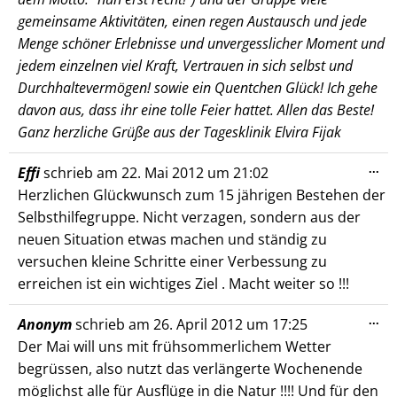
gemeinsame Aktivitäten, einen regen Austausch und jede
Menge schöner Erlebnisse und unvergesslicher Moment und
jedem einzelnen viel Kraft, Vertrauen in sich selbst und
Durchhaltevermögen! sowie ein Quentchen Glück! Ich gehe
davon aus, dass ihr eine tolle Feier hattet. Allen das Beste!
Ganz herzliche Grüße aus der Tagesklinik Elvira Fijak
Die
...
Effi
schrieb am
22. Mai 2012
um
21:02
Me
Herzlichen Glückwunsch zum 15 jährigen Bestehen der
ein
Selbsthilfegruppe. Nicht verzagen, sondern aus der
neuen Situation etwas machen und ständig zu
versuchen kleine Schritte einer Verbessung zu
erreichen ist ein wichtiges Ziel . Macht weiter so !!!
Die
...
Anonym
schrieb am
26. April 2012
um
17:25
Me
Der Mai will uns mit frühsommerlichem Wetter
ein
begrüssen, also nutzt das verlängerte Wochenende
möglichst alle für Ausflüge in die Natur !!!! Und für den