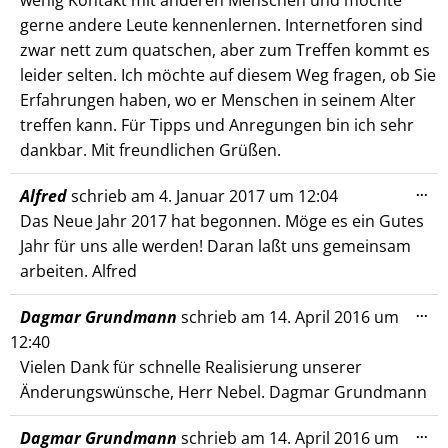
gerne andere Leute kennenlernen. Internetforen sind
zwar nett zum quatschen, aber zum Treffen kommt es
leider selten. Ich möchte auf diesem Weg fragen, ob Sie
Erfahrungen haben, wo er Menschen in seinem Alter
treffen kann. Für Tipps und Anregungen bin ich sehr
dankbar. Mit freundlichen Grüßen.
Die
...
Alfred
schrieb am
4. Januar 2017
um
12:04
Me
Das Neue Jahr 2017 hat begonnen. Möge es ein Gutes
ein
Jahr für uns alle werden! Daran laßt uns gemeinsam
arbeiten. Alfred
Die
...
Dagmar Grundmann
schrieb am
14. April 2016
um
Me
12:40
ein
Vielen Dank für schnelle Realisierung unserer
Änderungswünsche, Herr Nebel. Dagmar Grundmann
Die
...
Dagmar Grundmann
schrieb am
14. April 2016
um
Me