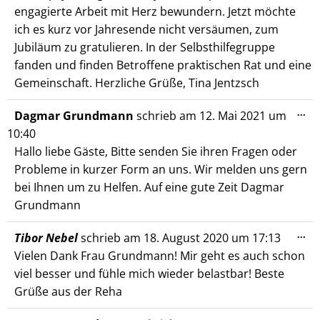
engagierte Arbeit mit Herz bewundern. Jetzt möchte
ich es kurz vor Jahresende nicht versäumen, zum
Jubiläum zu gratulieren. In der Selbsthilfegruppe
fanden und finden Betroffene praktischen Rat und eine
Gemeinschaft. Herzliche Grüße, Tina Jentzsch
Die
...
Dagmar Grundmann
schrieb am
12. Mai 2021
um
Me
10:40
ein
Hallo liebe Gäste, Bitte senden Sie ihren Fragen oder
Probleme in kurzer Form an uns. Wir melden uns gern
bei Ihnen um zu Helfen. Auf eine gute Zeit Dagmar
Grundmann
Die
...
Tibor Nebel
schrieb am
18. August 2020
um
17:13
Me
Vielen Dank Frau Grundmann! Mir geht es auch schon
ein
viel besser und fühle mich wieder belastbar! Beste
Grüße aus der Reha