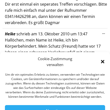
Dir erst einmal ein seperates Treffen vorschlagen. Bitte
rufe mich einfach mal unter der Rufnummer
0341/4426298 an, dann können wir einen Termin
verabreden. Es grüßt Dagmar
Die
...
Heike
schrieb am
13. Oktober 2010
um
13:47
Me
Hallöchen, mein Name ist Heike, ich bin
ein
Körperbehindert. Mein Schatz (Freund) hatte vor 17
Jahren einen schweren Verkehrsunfall mit einem
Schädelhirntrauma 3 Grades. Wir wohnen unweit von
Cookie-Zustimmung
Leipzig und suchen schon seit einiger Zeit eine Gruppe
verwalten
wo wir uns mal mit anderen Austauschen oder einige
Um dir ein optimales Erlebnis zu bieten, verwenden wir Technologien wie
Freizeitbeschäftigungen zusammen machen können.
Cookies, um Geräteinformationen zu speichern und/oder darauf
Leider gibt es in Ostdeutschland nur wenige Gruppen,
zuzugreifen. Wenn du diesen Technologien zustimmst, können wir Daten
wie das Surfverhalten oder eindeutige IDs auf dieser Website
oder Sie sind einfach zu weit weg. Unsere Frage wäre,
verarbeiten. Wenn du deine Zustimmung nicht erteilst oder zurückziehst,
in welchem Alter sind die momentanen Mitglieder Ihrer
können bestimmte Merkmale und Funktionen beeinträchtigt werden.
Gruppe??? Was für Unternehmungen machen Sie so!!
Würden uns über eine Antwort wirklich sehr freuen...