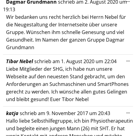
Die
...
Dagmar Grundmann
schrieb am
2. August 2020
um
Me
19:13
ein
Wir bedanken uns recht herzlich bei Herrn Nebel für
die Neugestaltung der Internetseite über unsere
Gruppe. Wünschen ihm schnelle Genesung und viel
Gesundheit. Im Namen der ganzen Gruppe Dagmar
Grundmann
Die
...
Tibor Nebel
schrieb am
1. August 2020
um
22:04
Me
Liebe Mitglieder der SHG, ich habe nun unsere
ein
Webseite auf den neuesten Stand gebracht, um den
Anforderungen an Suchmaschinen und SmartPhones
gerecht zu werden. Ich wünsche allen gutes Gelingen
und bleibt gesund! Euer Tibor Nebel
Die
...
katja
schrieb am
9. November 2017
um
20:43
Me
Hallo liebe Selbsthilfegruppe, ich bin Physiotherapeutin
ein
und begleite einen jungen Mann (26) mit SHT. Er hat
wenig Kontakt mit anderen Menschen und möchte