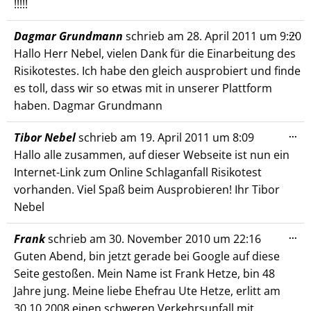
!!!!!
Die
...
Dagmar Grundmann
schrieb am
28. April 2011
um
9:20
Me
Hallo Herr Nebel, vielen Dank für die Einarbeitung des
ein
Risikotestes. Ich habe den gleich ausprobiert und finde
es toll, dass wir so etwas mit in unserer Plattform
haben. Dagmar Grundmann
Die
...
Tibor Nebel
schrieb am
19. April 2011
um
8:09
Me
Hallo alle zusammen, auf dieser Webseite ist nun ein
ein
Internet-Link zum Online Schlaganfall Risikotest
vorhanden. Viel Spaß beim Ausprobieren! Ihr Tibor
Nebel
Die
...
Frank
schrieb am
30. November 2010
um
22:16
Me
Guten Abend, bin jetzt gerade bei Google auf diese
ein
Seite gestoßen. Mein Name ist Frank Hetze, bin 48
Jahre jung. Meine liebe Ehefrau Ute Hetze, erlitt am
30.10.2008 einen schweren Verkehrsunfall mit