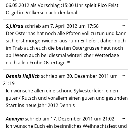
06.05.2012 als Vorschlag :15:00 Uhr spielt Rico Feist
Orgel im Völkerschlachtdenkmal
Die
...
S.J.Krau
schrieb am
7. April 2012
um
17:56
Me
Der Osterhas hat noch alle Pfoten voll zu tun und kann
ein
sich erst morgenwieder aus ruhn Er liefert daher noch
im Trab auch euch die besten Ostergrüsse heut noch
ab ! Wenn auch bei diesmal winterlicher Wetterlage
euch allen Frohe Ostertage !!!
Die
...
Dennis Heßlich
schrieb am
30. Dezember 2011
um
Me
21:19
ein
Ich wünsche allen eine schöne Sylvesterfeier, einen
guten/ Rutsch und vorallem einen guten und gesunden
Start ins neue Jahr 2012 Dennis
Die
...
Anonym
schrieb am
17. Dezember 2011
um
21:02
Me
Ich wünsche Euch ein besinnliches Weihnachtsfest und
ein