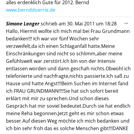
alles erdenklich Gute für 2012. Bernd
www.bernddoerrie.de
Die
...
Simone Langer
schrieb am
30. Mai 2011
um
18:28
Me
Hallo, Hiermit wollte ich mich mal bei Frau Grundmann
ein
bedanken!!! Ich war vor fünf Wochen sehr
verzweifelt,da ich einen Schlaganfall hatte.Meine
Einschränkungen sind nicht so schlimm,aber meine
Gefühlswelt war zerstört.Ich bin von der Intensiv
entlassen worden und dann geschah nichts.Obwohl ich
telefonierte und nachfragte,nichts passierte.Ich saß zu
Hause und hatte Angst!!!Beim Suchen im Internet fand
ich FRAU GRUNDMANN!!!!Sie hat sich sofort bereit
erklärt mit mir zu sprechen.Und schon dieses
Gespräch hat mir soviel bedeutet.Durch sie hat endlich
meine Reha begonnen.Jetzt geht es mir schon etwas
besser.Auf diesen Weg möchte ich mich bedanken und
ich bin sehr froh das es solche Menschen gibt!!!DANKE