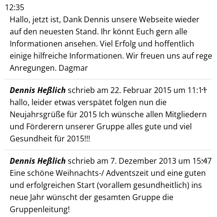
12:35
ein
Hallo, jetzt ist, Dank Dennis unsere Webseite wieder
auf den neuesten Stand. Ihr könnt Euch gern alle
Informationen ansehen. Viel Erfolg und hoffentlich
einige hilfreiche Informationen. Wir freuen uns auf rege
Anregungen. Dagmar
Die
...
Dennis Heßlich
schrieb am
22. Februar 2015
um
11:11
Me
hallo, leider etwas verspätet folgen nun die
ein
Neujahrsgrüße für 2015 Ich wünsche allen Mitgliedern
und Förderern unserer Gruppe alles gute und viel
Gesundheit für 2015!!!
Die
...
Dennis Heßlich
schrieb am
7. Dezember 2013
um
15:47
Me
Eine schöne Weihnachts-/ Adventszeit und eine guten
ein
und erfolgreichen Start (vorallem gesundheitlich) ins
neue Jahr wünscht der gesamten Gruppe die
Gruppenleitung!