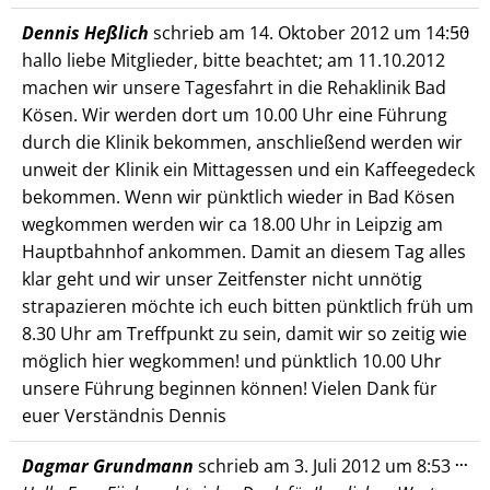
Die
...
Dennis Heßlich
schrieb am
14. Oktober 2012
um
14:50
Me
hallo liebe Mitglieder, bitte beachtet; am 11.10.2012
ein
machen wir unsere Tagesfahrt in die Rehaklinik Bad
Kösen. Wir werden dort um 10.00 Uhr eine Führung
durch die Klinik bekommen, anschließend werden wir
unweit der Klinik ein Mittagessen und ein Kaffeegedeck
bekommen. Wenn wir pünktlich wieder in Bad Kösen
wegkommen werden wir ca 18.00 Uhr in Leipzig am
Hauptbahnhof ankommen. Damit an diesem Tag alles
klar geht und wir unser Zeitfenster nicht unnötig
strapazieren möchte ich euch bitten pünktlich früh um
8.30 Uhr am Treffpunkt zu sein, damit wir so zeitig wie
möglich hier wegkommen! und pünktlich 10.00 Uhr
unsere Führung beginnen können! Vielen Dank für
euer Verständnis Dennis
Die
...
Dagmar Grundmann
schrieb am
3. Juli 2012
um
8:53
Me